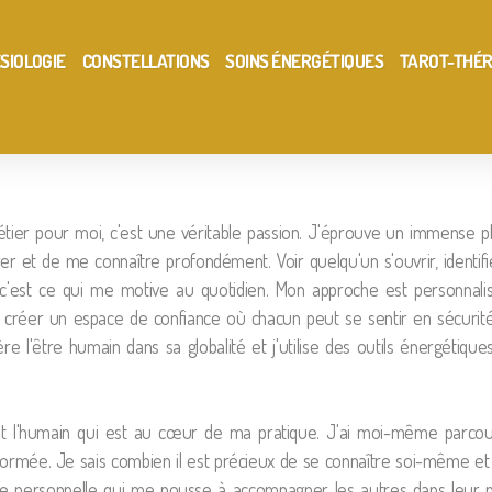
ÉSIOLOGIE
CONSTELLATIONS
SOINS ÉNERGÉTIQUES
TAROT-THÉR
ier pour moi, c'est une véritable passion. J'éprouve un immense pla
er et de me connaître profondément. Voir quelqu'un s'ouvrir, identifi
, c'est ce qui me motive au quotidien. Mon approche est personnali
créer un espace de confiance où chacun peut se sentir en sécurit
e l'être humain dans sa globalité et j'utilise des outils énergétique
est l'humain qui est au cœur de ma pratique. J'ai moi-même parco
ormée. Je sais combien il est précieux de se connaître soi-même et
ence personnelle qui me pousse à accompagner les autres dans leur 