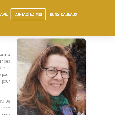
APIE
CONTACTEZ-MOI
BONS-CADEAUX
isir à
er ses
sée et
é pour
s pour
uru un
 de se
propre