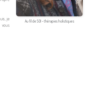
is, je
Au fil de SOI - thérapies holistiques
r vous