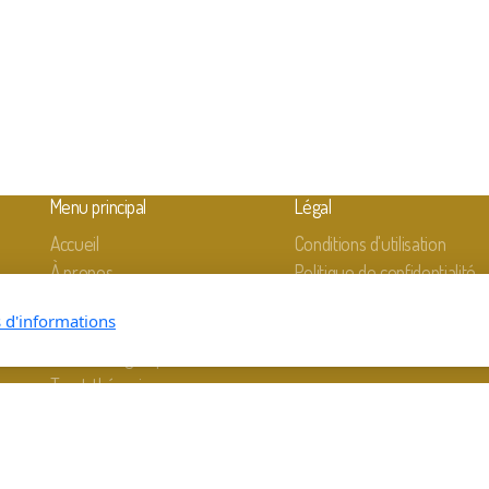
Menu principal
Légal
Accueil
Conditions d'utilisation
À propos
Politique de confidentialité
Kinésiologie
s d'informations
Constellations
Soins énergétiques
Tarot-thérapie
Contactez-moi
Bons-cadeaux